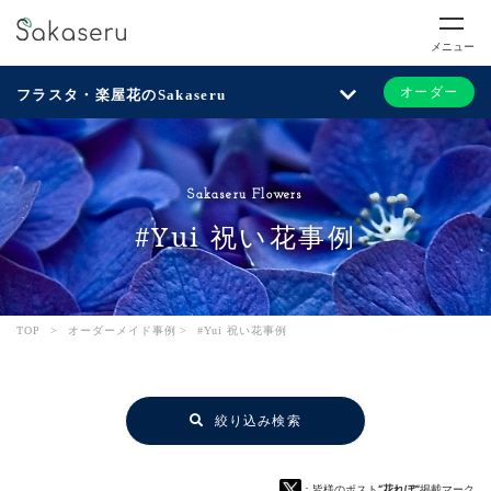
メニュー
オーダー
フラスタ・楽屋花のSakaseru
Sakaseru Flowers
#Yui 祝い花事例
TOP
>
オーダーメイド事例
>
#Yui 祝い花事例
絞り込み検索
：皆様のポスト
“花れぽ”
掲載マーク