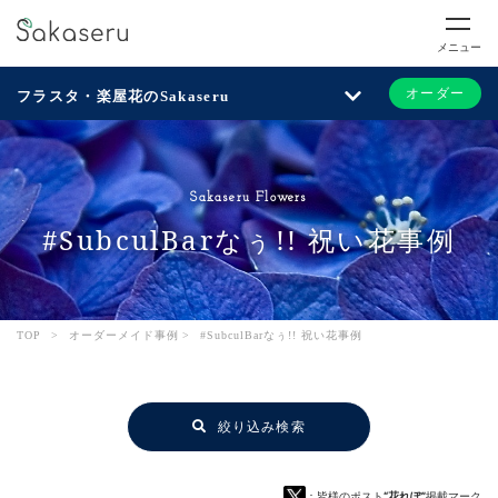
メニュー
オーダー
フラスタ・楽屋花のSakaseru
Sakaseru Flowers
#SubculBarなぅ!! 祝い花事例
TOP
>
オーダーメイド事例
>
#SubculBarなぅ!! 祝い花事例
絞り込み検索
：皆様のポスト
“花れぽ”
掲載マーク