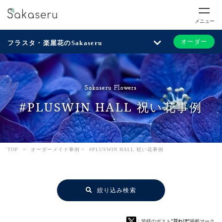
メニュー
オーダー
フラスタ・楽屋花のSakaseru
Sakaseru Flowers
#PLUSWIN HALL 祝い花事例
TOP
>
オーダーメイド事例
>
#PLUSWIN HALL 祝い花事例
絞り込み検索
：皆様のポスト
“花れぽ”
掲載マーク