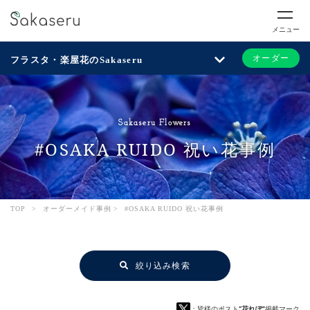
メニュー
オーダー
フラスタ・楽屋花のSakaseru
Sakaseru Flowers
#OSAKA RUIDO 祝い花事例
TOP
>
オーダーメイド事例
>
#OSAKA RUIDO 祝い花事例
絞り込み検索
：皆様のポスト
“花れぽ”
掲載マーク