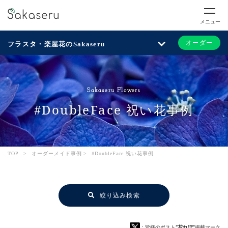
メニュー
オーダー
フラスタ・楽屋花のSakaseru
Sakaseru Flowers
#DoubleFace 祝い花事例
TOP
>
オーダーメイド事例
>
#DoubleFace 祝い花事例
絞り込み検索
：皆様のポスト
“花れぽ”
掲載マーク