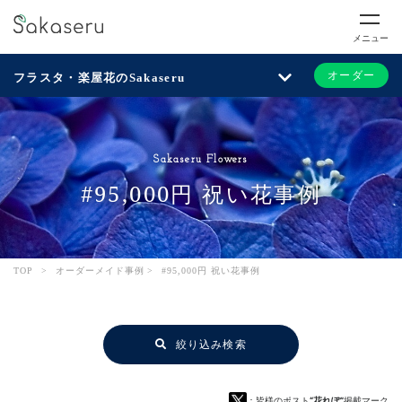
メニュー
オーダー
フラスタ・楽屋花のSakaseru
Sakaseru Flowers
#95,000円 祝い花事例
TOP
>
オーダーメイド事例
>
#95,000円 祝い花事例
絞り込み検索
：皆様のポスト
“花れぽ”
掲載マーク