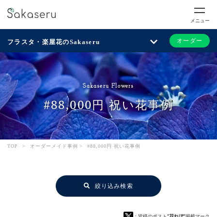
メニュー
オーダー
フラスタ・楽屋花のSakaseru
Sakaseru Flowers
#88,000円 祝い花事例
TOP
>
オーダーメイド事例
>
#88,000円 祝い花事例
絞り込み検索
：皆様のポスト
“花れぽ”
掲載マーク