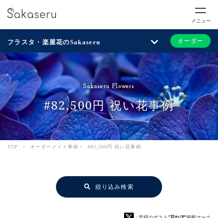
メニュー
オーダー
フラスタ・楽屋花のSakaseru
Sakaseru Flowers
#82,500円 祝い花事例
TOP
>
オーダーメイド事例
>
#82,500円 祝い花事例
絞り込み検索
：皆様のポスト
“花れぽ”
掲載マーク