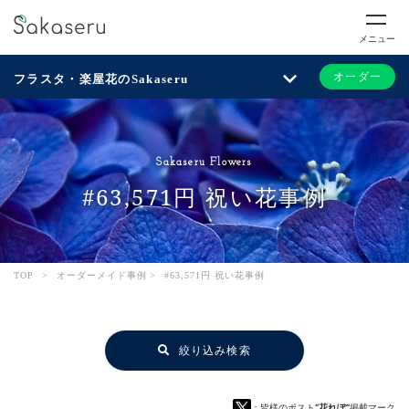
メニュー
オーダー
フラスタ・楽屋花のSakaseru
Sakaseru Flowers
#63,571円 祝い花事例
TOP
>
オーダーメイド事例
>
#63,571円 祝い花事例
絞り込み検索
：皆様のポスト
“花れぽ”
掲載マーク