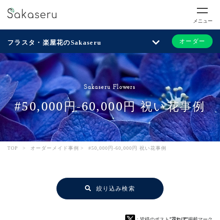
メニュー
オーダー
フラスタ・楽屋花のSakaseru
Sakaseru Flowers
#50,000円-60,000円 祝い花事例
TOP
>
オーダーメイド事例
>
#50,000円-60,000円 祝い花事例
絞り込み検索
：皆様のポスト
“花れぽ”
掲載マーク