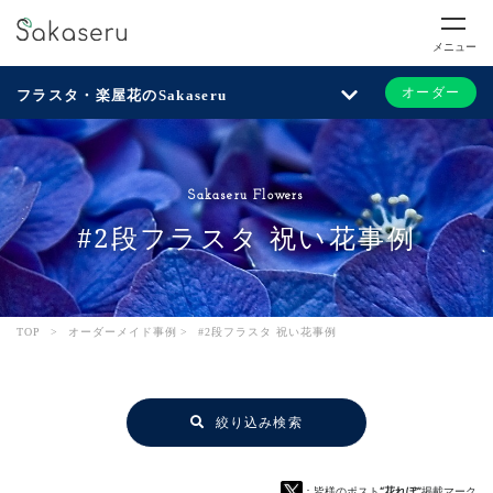
メニュー
オーダー
フラスタ・楽屋花のSakaseru
Sakaseru Flowers
#2段フラスタ 祝い花事例
TOP
>
オーダーメイド事例
>
#2段フラスタ 祝い花事例
絞り込み検索
：皆様のポスト
“花れぽ”
掲載マーク