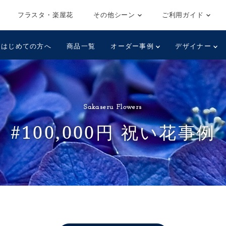
フラスタ・楽屋花
その他シーン
ご利用ガイド
はじめての方へ
商品一覧
オーダー事例
デザイナー
Sakaseru Flowers
#100,000円 祝い花事例