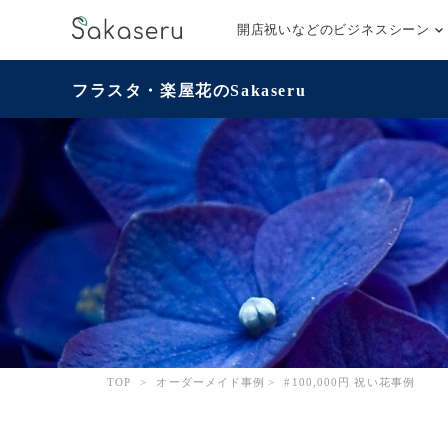
開店祝いなどのビジネスシーン
フラスタ・楽屋花のSakaseru
TOP
>
オーダーメイド事例
>
#100,000円 祝い花事例