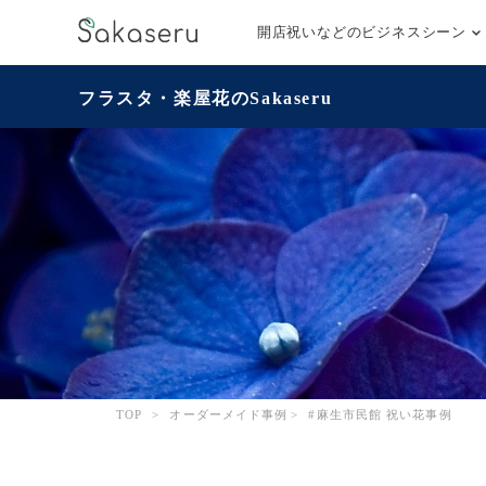
開店祝いなどのビジネスシーン
フラスタ・楽屋花のSakaseru
TOP
>
オーダーメイド事例
>
#麻生市民館 祝い花事例