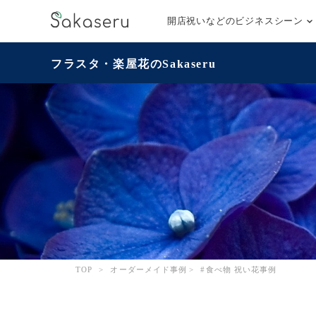
開店祝いなどのビジネスシーン
フラスタ・楽屋花のSakaseru
TOP
>
オーダーメイド事例
>
#食べ物 祝い花事例