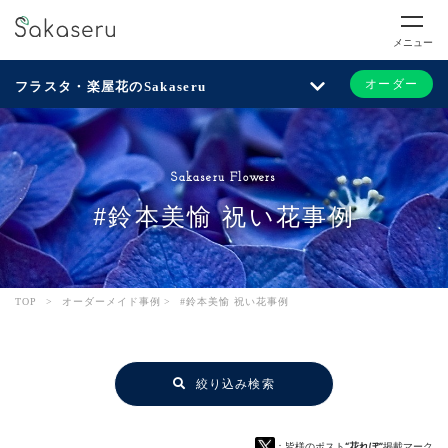
メニュー
オーダー
フラスタ・楽屋花のSakaseru
Sakaseru Flowers
#鈴本美愉 祝い花事例
TOP
>
オーダーメイド事例
>
#鈴本美愉 祝い花事例
絞り込み検索
：皆様のポスト
“花れぽ”
掲載マーク