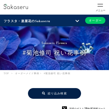
メニュー
オーダー
フラスタ・楽屋花のSakaseru
Sakaseru Flowers
#菊池修司 祝い花事例
TOP
>
オーダーメイド事例
>
#菊池修司 祝い花事例
絞り込み検索
：皆様のポスト
“花れぽ”
掲載マーク