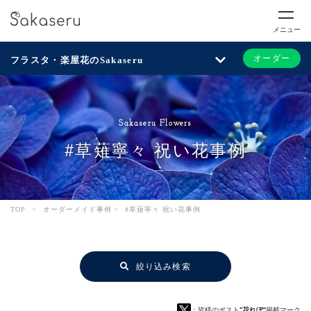
メニュー
オーダー
フラスタ・楽屋花のSakaseru
Sakaseru Flowers
#草薙寧々 祝い花事例
TOP
>
オーダーメイド事例
>
#草薙寧々 祝い花事例
絞り込み検索
：皆様のポスト
“花れぽ”
掲載マーク