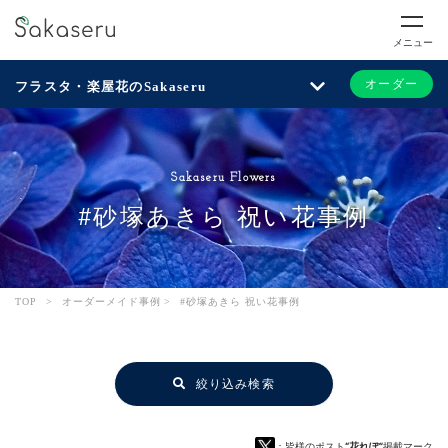
メニュー
オーダー
フラスタ・楽屋花のSakaseru
Sakaseru Flowers
#砂塚あきら 祝い花事例
TOP
>
オーダーメイド事例
>
#砂塚あきら 祝い花事例
絞り込み検索
：皆様のポスト
“花れぽ”
掲載マーク