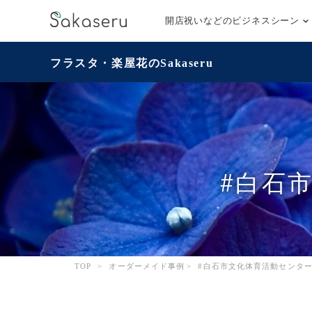
開店祝いなどのビジネスシーン
フラスタ・楽屋花のSakaseru
#白石
TOP
>
オーダーメイド事例
>
#白石市文化体育活動センター