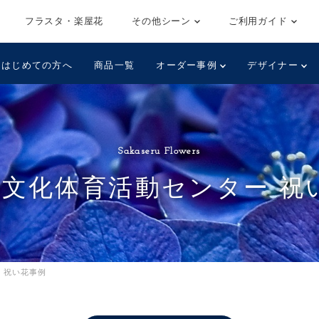
フラスタ・楽屋花
その他シーン
ご利用ガイド
はじめての方へ
商品一覧
オーダー事例
デザイナー
Sakaseru Flowers
市文化体育活動センター 祝
 祝い花事例