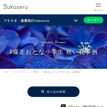
メニュー
オーダー
フラスタ・楽屋花のSakaseru
Sakaseru Flowers
#爆走おとな小学生 祝い花事例
TOP
>
オーダーメイド事例
>
#爆走おとな小学生 祝い花事例
絞り込み検索
：皆様のポスト
“花れぽ”
掲載マーク