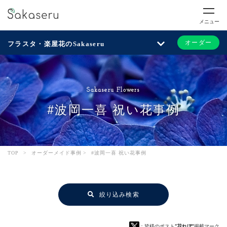
メニュー
オーダー
フラスタ・楽屋花のSakaseru
Sakaseru Flowers
#波岡一喜 祝い花事例
TOP
>
オーダーメイド事例
>
#波岡一喜 祝い花事例
絞り込み検索
：皆様のポスト
“花れぽ”
掲載マーク