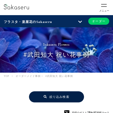
メニュー
オーダー
フラスタ・楽屋花のSakaseru
Sakaseru Flowers
#武田知大 祝い花事例
TOP
>
オーダーメイド事例
>
#武田知大 祝い花事例
絞り込み検索
：皆様のポスト
“花れぽ”
掲載マーク