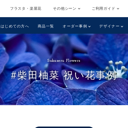
フラスタ・楽屋花
その他シーン
ご利用ガイド
はじめての方へ
商品一覧
オーダー事例
デザイナー
Sakaseru Flowers
#柴田柚菜 祝い花事例