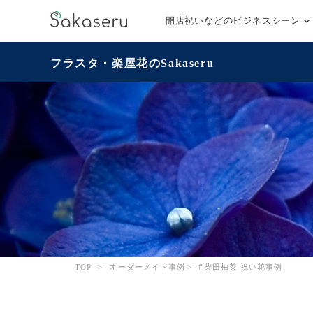
開店祝いなどのビジネスシーン
フラスタ・楽屋花のSakaseru
TOP
>
オーダーメイド事例
>
#柴田柚菜 祝い花事例