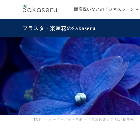
開店祝いなどのビジネスシーン
フラスタ・楽屋花のSakaseru
TOP
>
オーダーメイド事例
>
#東京音楽大学 祝い花事例