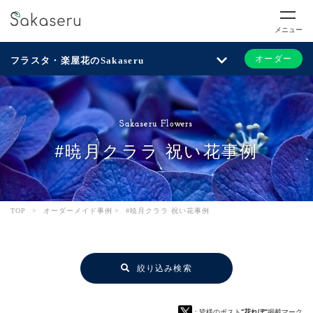
メニュー
オーダー
フラスタ・楽屋花のSakaseru
Sakaseru Flowers
#暁月クララ 祝い花事例
TOP
>
オーダーメイド事例
>
#暁月クララ 祝い花事例
絞り込み検索
：皆様のポスト
“花れぽ”
掲載マーク