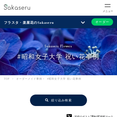
メニュー
オーダー
フラスタ・楽屋花のSakaseru
Sakaseru Flowers
#昭和女子大学 祝い花事例
TOP
>
オーダーメイド事例
>
#昭和女子大学 祝い花事例
絞り込み検索
：皆様のポスト
“花れぽ”
掲載マーク