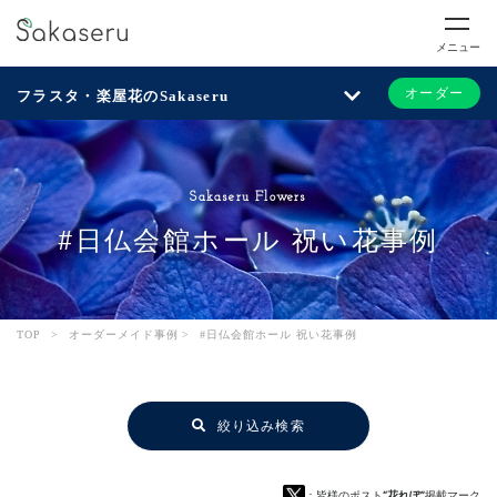
メニュー
オーダー
フラスタ・楽屋花のSakaseru
Sakaseru Flowers
#日仏会館ホール 祝い花事例
TOP
>
オーダーメイド事例
>
#日仏会館ホール 祝い花事例
絞り込み検索
：皆様のポスト
“花れぽ”
掲載マーク