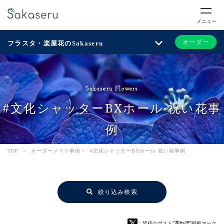
メニュー
オーダー
フラスタ・楽屋花のSakaseru
Sakaseru Flowers
#文化シャッターBXホール 祝い花事
例
TOP
>
オーダーメイド事例
>
#文化シャッターBXホール 祝い花事例
絞り込み検索
：皆様のポスト
“花れぽ”
掲載マーク