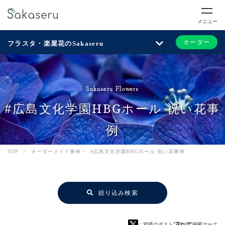
メニュー
オーダー
フラスタ・楽屋花のSakaseru
Sakaseru Flowers
#広島文化学園HBGホール 祝い花事
例
TOP
>
オーダーメイド事例
>
#広島文化学園HBGホール 祝い花事例
絞り込み検索
：皆様のポスト
“花れぽ”
掲載マーク