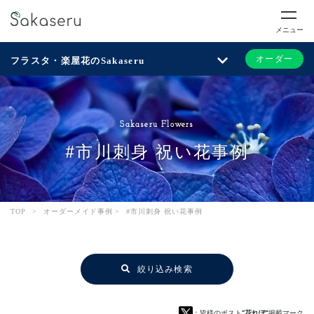
メニュー
オーダー
フラスタ・楽屋花のSakaseru
Sakaseru Flowers
#市川刺身 祝い花事例
TOP
>
オーダーメイド事例
>
#市川刺身 祝い花事例
絞り込み検索
：皆様のポスト
“花れぽ”
掲載マーク