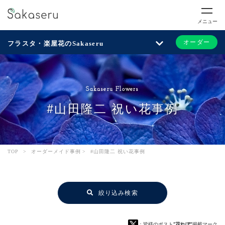
メニュー
オーダー
フラスタ・楽屋花のSakaseru
Sakaseru Flowers
#山田隆二 祝い花事例
TOP
>
オーダーメイド事例
>
#山田隆二 祝い花事例
絞り込み検索
：皆様のポスト
“花れぽ”
掲載マーク