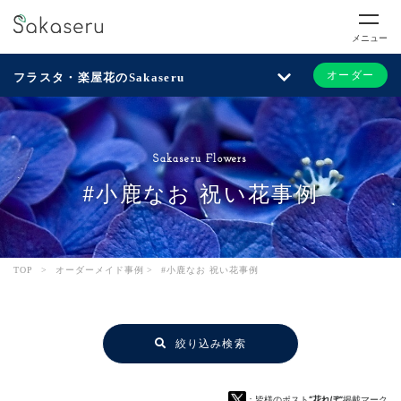
メニュー
オーダー
フラスタ・楽屋花のSakaseru
Sakaseru Flowers
#小鹿なお 祝い花事例
TOP
>
オーダーメイド事例
>
#小鹿なお 祝い花事例
絞り込み検索
：皆様のポスト
“花れぽ”
掲載マーク