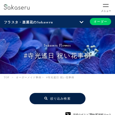
メニュー
オーダー
フラスタ・楽屋花のSakaseru
Sakaseru Flowers
#寺光遙日 祝い花事例
TOP
>
オーダーメイド事例
>
#寺光遙日 祝い花事例
絞り込み検索
：皆様のポスト
“花れぽ”
掲載マーク