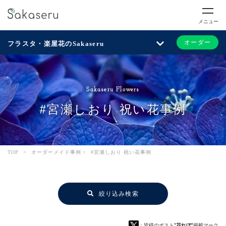
メニュー
オーダー
フラスタ・楽屋花のSakaseru
Sakaseru Flowers
#宮瀬しおり 祝い花事例
TOP
>
オーダーメイド事例
>
#宮瀬しおり 祝い花事例
絞り込み検索
：皆様のポスト
“花れぽ”
掲載マーク