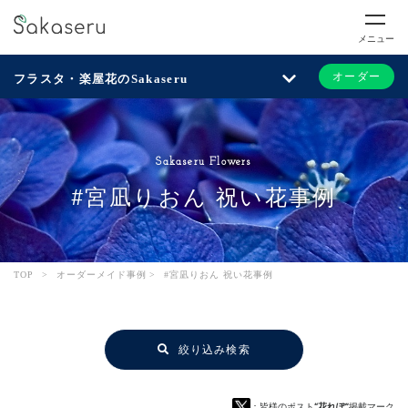
メニュー
オーダー
フラスタ・楽屋花のSakaseru
Sakaseru Flowers
#宮凪りおん 祝い花事例
TOP
>
オーダーメイド事例
>
#宮凪りおん 祝い花事例
絞り込み検索
：皆様のポスト
“花れぽ”
掲載マーク