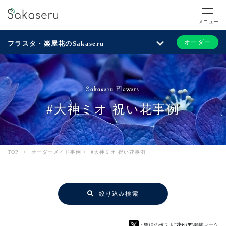
メニュー
オーダー
フラスタ・楽屋花のSakaseru
Sakaseru Flowers
#大神ミオ 祝い花事例
TOP
>
オーダーメイド事例
>
#大神ミオ 祝い花事例
絞り込み検索
：皆様のポスト
“花れぽ”
掲載マーク