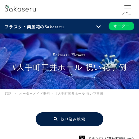
メニュー
オーダー
フラスタ・楽屋花のSakaseru
Sakaseru Flowers
#大手町三井ホール 祝い花事例
TOP
>
オーダーメイド事例
>
#大手町三井ホール 祝い花事例
絞り込み検索
：皆様のポスト
“花れぽ”
掲載マーク