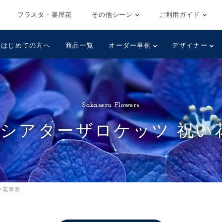
フラスタ・楽屋花
その他シーン
ご利用ガイド
はじめての方へ
商品一覧
オーダー事例
デザイナー
Sakaseru Flowers
団シアターザロケッツ 祝い
い花事例