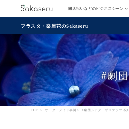
開店祝いなどのビジネスシーン
フラスタ・楽屋花のSakaseru
#劇
TOP
>
オーダーメイド事例
>
#劇団シアターザロケッツ 祝