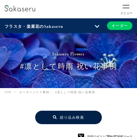
メニュー
オーダー
フラスタ・楽屋花のSakaseru
Sakaseru Flowers
#凛として時雨 祝い花事例
TOP
>
オーダーメイド事例
>
#凛として時雨 祝い花事例
絞り込み検索
：皆様のポスト
“花れぽ”
掲載マーク