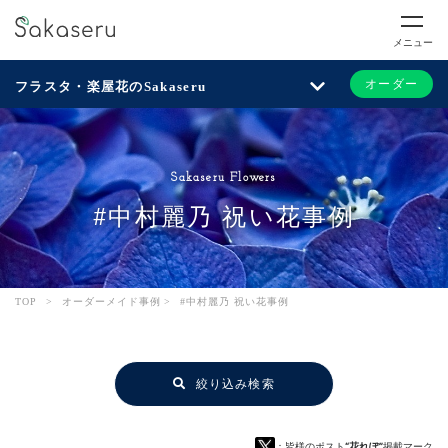
メニュー
オーダー
フラスタ・楽屋花のSakaseru
Sakaseru Flowers
#中村麗乃 祝い花事例
TOP
>
オーダーメイド事例
>
#中村麗乃 祝い花事例
絞り込み検索
：皆様のポスト
“花れぽ”
掲載マーク