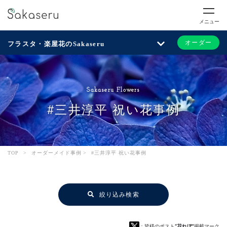
メニュー
オーダー
フラスタ・楽屋花のSakaseru
Sakaseru Flowers
#三井淳平 祝い花事例
TOP
>
オーダーメイド事例
>
#三井淳平 祝い花事例
絞り込み検索
：皆様のポスト
“花れぽ”
掲載マーク