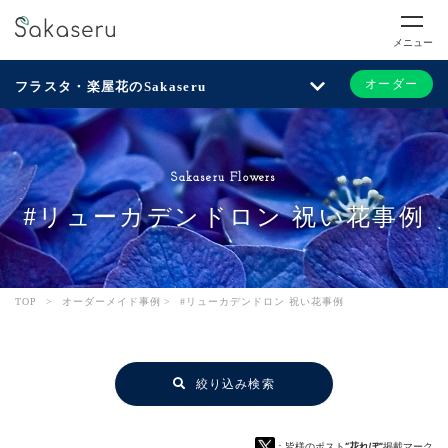
メニュー
オーダー
フラスタ・楽屋花のSakaseru
Sakaseru Flowers
#リューカデンドロン 祝い花事例
TOP
>
オーダーメイド事例
>
#リューカデンドロン 祝い花事例
絞り込み検索
：皆様のポスト
“花れぽ”
掲載マーク