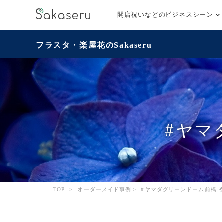
開店祝いなどのビジネスシーン
フラスタ・楽屋花のSakaseru
#ヤマ
TOP
>
オーダーメイド事例
>
#ヤマダグリーンドーム前橋 