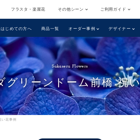
フラスタ・楽屋花
その他シーン
ご利用ガイド
はじめての方へ
商品一覧
オーダー事例
デザイナー
Sakaseru Flowers
ダグリーンドーム前橋 祝
祝い花事例