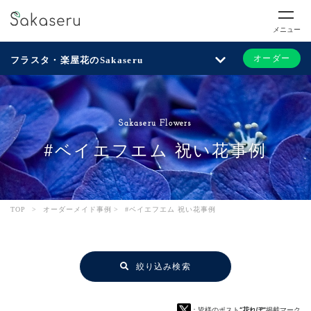
メニュー
オーダー
フラスタ・楽屋花のSakaseru
Sakaseru Flowers
#ベイエフエム 祝い花事例
TOP
>
オーダーメイド事例
>
#ベイエフエム 祝い花事例
絞り込み検索
：皆様のポスト
“花れぽ”
掲載マーク