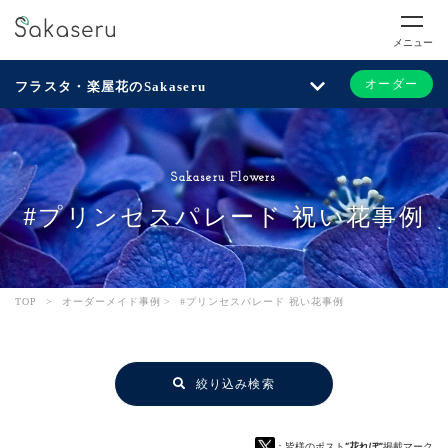
メニュー
オーダー
フラスタ・楽屋花のSakaseru
Sakaseru Flowers
#プリンセスパレード 祝い花事例
TOP
>
オーダーメイド事例
>
#プリンセスパレード 祝い花事例
絞り込み検索
：皆様のポスト
“花れぽ”
掲載マーク