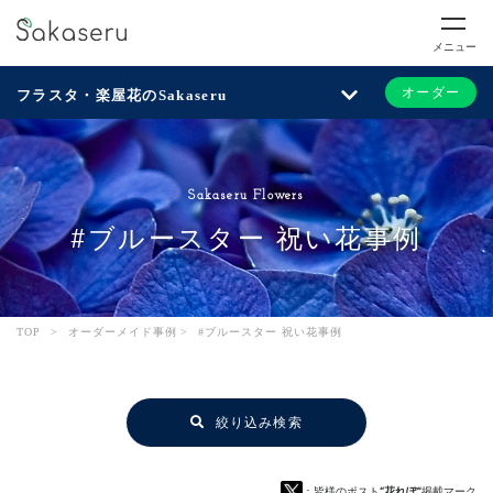
メニュー
オーダー
フラスタ・楽屋花のSakaseru
Sakaseru Flowers
#ブルースター 祝い花事例
TOP
>
オーダーメイド事例
>
#ブルースター 祝い花事例
絞り込み検索
：皆様のポスト
“花れぽ”
掲載マーク