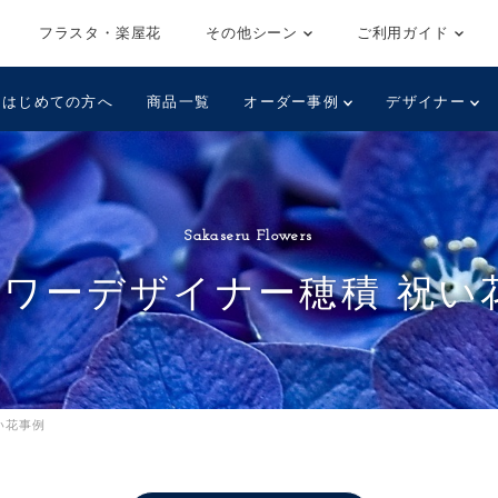
フラスタ・楽屋花
その他シーン
ご利用ガイド
はじめての方へ
商品一覧
オーダー事例
デザイナー
Sakaseru Flowers
ラワーデザイナー穂積 祝い
い花事例