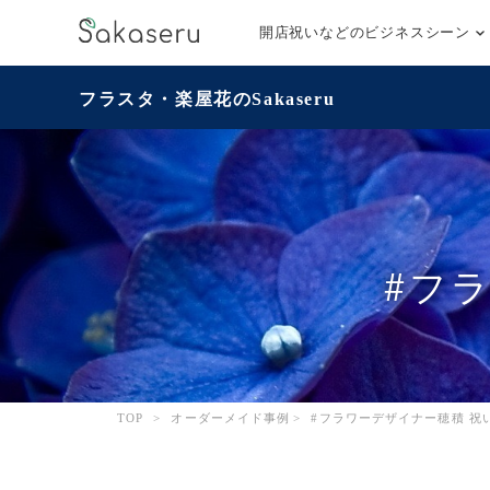
開店祝いなどのビジネスシーン
フラスタ・楽屋花のSakaseru
#フ
TOP
>
オーダーメイド事例
>
#フラワーデザイナー穂積 祝