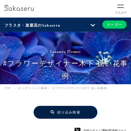
メニュー
オーダー
フラスタ・楽屋花のSakaseru
Sakaseru Flowers
#フラワーデザイナー木下 祝い花事
例
TOP
>
オーダーメイド事例
>
#フラワーデザイナー木下 祝い花事例
絞り込み検索
：皆様のポスト
“花れぽ”
掲載マーク