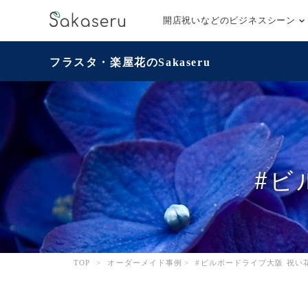
開店祝いなどのビジネスシーン
フラスタ・楽屋花のSakaseru
#ビ
TOP
>
オーダーメイド事例
>
#ビルボードライブ大阪 祝い