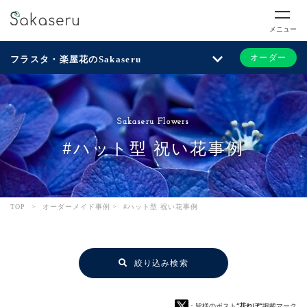
メニュー
オーダー
フラスタ・楽屋花のSakaseru
Sakaseru Flowers
#ハット型 祝い花事例
TOP
>
オーダーメイド事例
>
#ハット型 祝い花事例
絞り込み検索
：皆様のポスト
“花れぽ”
掲載マーク